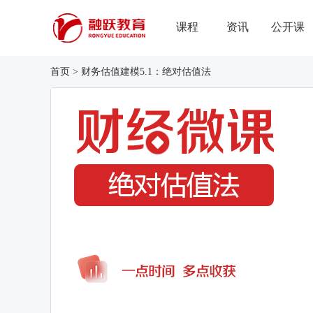
课程
资讯
公开课
首页
>
财务估值建模5.1：绝对估值法