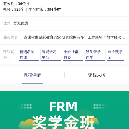
有效期：
36个月
视频：
925个
| 学习时长：
394小时
优惠
暂无优惠
课程简介：
该课程由融跃教育FRM研究院拥有多年工作经验与教学经验的精英讲师亲自授课，紧贴FRM考试新大纲，通过直播师生互动、录播回放巩固复习等多元化的教学方式，辅以在线学习平台，突破传统教学的限制。享受专属班主任督学、定制学习计划、不限次数答疑、社群学习等模式，让学员在学到知识的同时，快速通过考试。
课程优
精选名师
智能学习
小班社群
导学督学
通关奖学
势：
授课
平台
答疑
伴学
金
课程详情
课程大纲