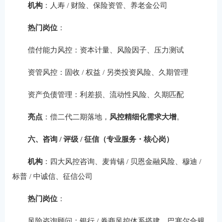
机构
：人寿 / 财险、保险资管、养老金公司
热门岗位
：
偿付能力风控：资本计量、风险因子、压力测试
资管风控：固收 / 权益 / 另类投资风险、久期管理
资产负债管理：利差损、流动性风险、久期匹配
亮点
：偿二代二期落地，
风控精细化需求大增
。
六、咨询 / 评级 / 征信（专业服务・核心岗）
机构
：四大风控咨询、麦肯锡 / 贝恩金融风险、穆迪 /
标普 / 中诚信、征信公司
热门岗位
：
风险咨询顾问：银行 / 券商风控体系搭建、巴塞尔合规