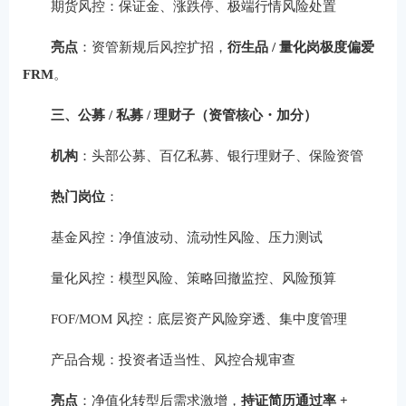
期货风控：保证金、涨跌停、极端行情风险处置
亮点
：资管新规后风控扩招，
衍生品 / 量化岗极度偏爱
FRM
。
三、公募 / 私募 / 理财子（资管核心・加分）
机构
：头部公募、百亿私募、银行理财子、保险资管
热门岗位
：
基金风控：净值波动、流动性风险、压力测试
量化风控：模型风险、策略回撤监控、风险预算
FOF/MOM 风控：底层资产风险穿透、集中度管理
产品合规：投资者适当性、风控合规审查
亮点
：净值化转型后需求激增，
持证简历通过率 +