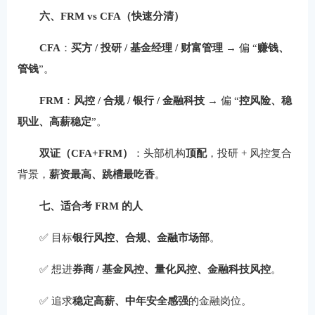
六、FRM vs CFA（快速分清）
CFA
：
买方 / 投研 / 基金经理 / 财富管理
→ 偏 “
赚钱、
管钱
”。
FRM
：
风控 / 合规 / 银行 / 金融科技
→ 偏 “
控风险、稳
职业、高薪稳定
”。
双证（CFA+FRM）
：头部机构
顶配
，投研 + 风控复合
背景，
薪资最高、跳槽最吃香
。
七、适合考 FRM 的人
✅ 目标
银行风控、合规、金融市场部
。
✅ 想进
券商 / 基金风控、量化风控、金融科技风控
。
✅ 追求
稳定高薪、中年安全感强
的金融岗位。