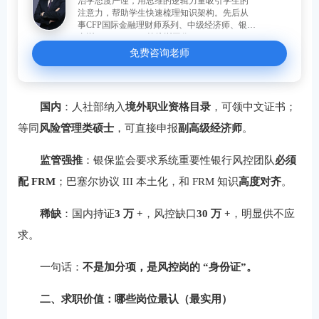
治学态度严谨，用思维的逻辑力量吸引学生的
注意力，帮助学生快速梳理知识架构。先后从
事CFP国际金融理财师系列、中级经济师、银行
内训、FRM、CFA等培训工作。
免费咨询老师
国内
：人社部纳入
境外职业资格目录
，可领中文证书；
等同
风险管理类硕士
，可直接申报
副高级经济师
。
监管强推
：银保监会要求系统重要性银行风控团队
必须
配 FRM
；巴塞尔协议 III 本土化，和 FRM 知识
高度对齐
。
稀缺
：国内持证
3 万 +
，风控缺口
30 万 +
，明显供不应
求。
一句话：
不是加分项，是风控岗的 “身份证”。
二、求职价值：哪些岗位最认（最实用）