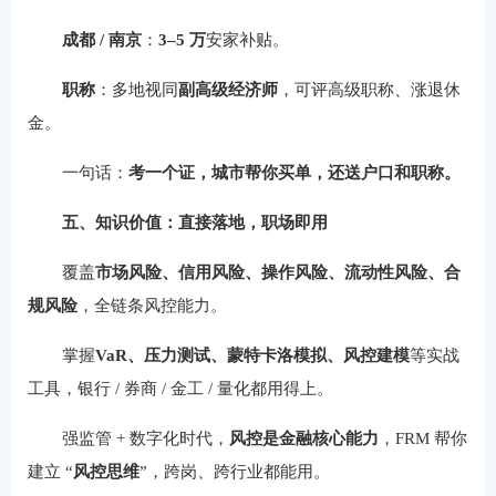
成都 / 南京
：
3–5 万
安家补贴。
职称
：多地视同
副高级经济师
，可评高级职称、涨退休
金。
一句话：
考一个证，城市帮你买单，还送户口和职称。
五、知识价值：直接落地，职场即用
覆盖
市场风险、信用风险、操作风险、流动性风险、合
规风险
，全链条风控能力。
掌握
VaR、压力测试、蒙特卡洛模拟、风控建模
等实战
工具，银行 / 券商 / 金工 / 量化都用得上。
强监管 + 数字化时代，
风控是金融核心能力
，FRM 帮你
建立 “
风控思维
”，跨岗、跨行业都能用。