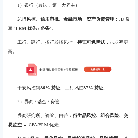
1）银行（最认，第一大雇主）
总行
风控、信用审批、金融市场、资产负债管理
：JD 常
写 “
FRM 优先 / 必备
”。
工行、建行、招行校招风控：
持证可免笔试
，录取率更
高。
平安风控岗
86% 持证
，工行风控
37% 持证
。
2）券商 / 基金 / 资管
券商研究所、资管、自营：
衍生品风控、组合风险、交
易监控
→ CFA/FRM 优先。