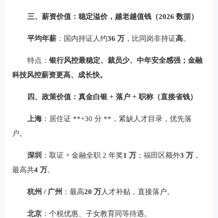
三、薪资价值：稳定溢价，越老越值钱（2026 数据）
平均年薪
：国内持证人约
36 万
，比同岗非持证
高
。
特点：
银行风控最稳定、裁员少、中年安全感强；金融
科技风控薪资更高、成长快。
四、政策价值：真金白银 + 落户 + 职称（直接省钱）
上海
：居住证 **+30 分 **，紧缺人才目录，优先落
户。
深圳
：取证 + 金融全职 2 年奖
1 万
；福田区额外
3 万
，
最高共
4 万
。
杭州 / 广州
：最高
20 万
人才补贴，直接落户。
北京
：个税优惠、子女教育同等待遇。