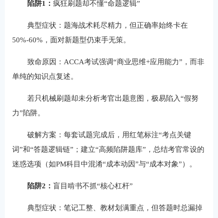
陷阱1：
疯狂刷题却不懂“命题逻辑”
典型症状：题海战术耗尽精力，但正确率始终卡在
50%-60%，面对新题型仍束手无策。
致命原因：ACCA考试强调“商业思维+应用能力”，而非
单纯的知识点复述。
若只机械刷题却未分析考官出题意图，极易陷入“假努
力”陷阱。
破解方案：每套试题完成后，用红笔标注“考点关键
词”和“答题逻辑链”；建立“高频陷阱题库”，总结考官常设的
迷惑选项（如PM科目中混淆“成本动因”与“成本对象”）。
陷阱2：
盲目啃书不抓“核心杠杆”
典型症状：笔记工整、教材划满重点，但答题时总漏掉