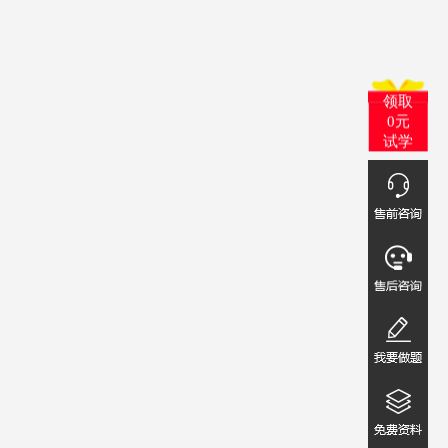
领取
0元
试学