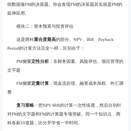
组数据做FM的决策题。你会发现FM的决策题其实就是PM的
延伸应用。
模块二：资本预算与投资评估
这是两科
重合度最高
的部分。NPV、IRR、Payback
Period的计算方法完全一样，区别在于：
PM侧重
定性分析
：非财务因素、风险评估、项目管理的
文字题
FM侧重
定量计算
：现金流折现、融资成本加权、外汇调
整
复习策略
：把NPV/IRR的计算一次性练透，然后分别针
对PM的文字题和FM的计算题专项突破。同一个知识点，两
科各刷10道题，比分开学省一半时间。