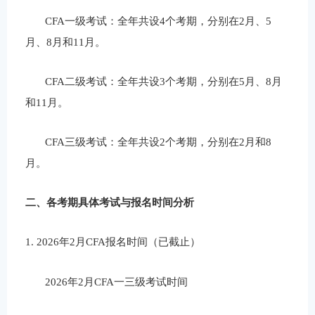
CFA
一级考试：全年共设
4
个考期，分别在
2
月、
5
月、
8
月和
11
月。
CFA
二级考试：全年共设
3
个考期，分别在
5
月、
8
月
和
11
月。
CFA
三级考试：全年共设
2
个考期，分别在
2
月和
8
月。
二、各考期具体考试与报名时间分析
1.
2026
年
2
月
CFA
报名时间（已截止）
2026
年
2
月
CFA
一三级考试时间