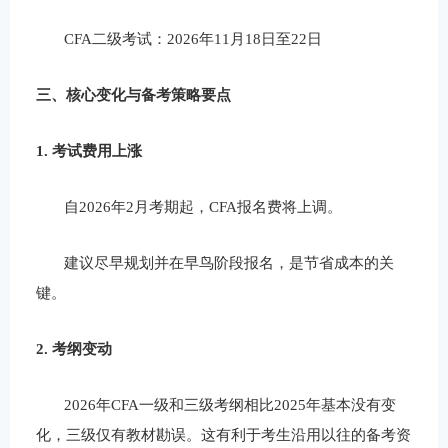
CFA
二级考试：
2026
年
11
月
18
日至
22
日
三、核心变化与备考策略要点
1.
考试费用上涨
自
2026
年
2
月考期起，
CFA
报名费将上调。
建议
尽早规划并在早鸟阶段报名，是节省成本的关
键。
2.
考纲
变动
2026
年
CFA
一级和三级考纲相比
2025
年基本没有变
化，三级仅有教材勘误。这有利于考生沿用以往的备考资