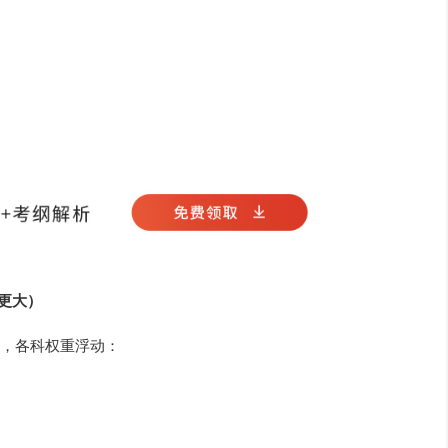
异更大）
，各科权重浮动：