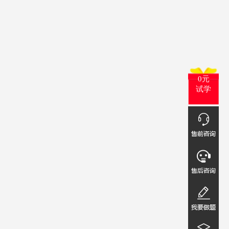
0元
试学