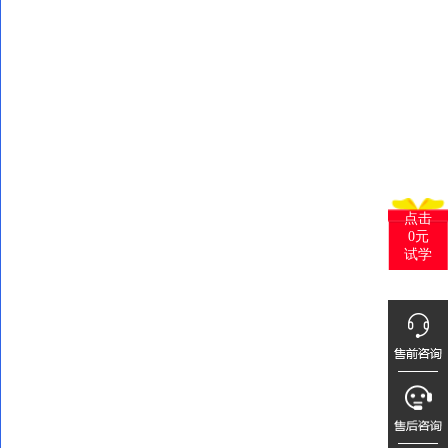
点击
0元
试学