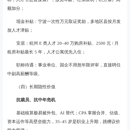
额加分；
现金补贴：宁波一次性万元取证奖励，多地区县按月发
放人才津贴；
安居：杭州 E 类人才 20–40 万购房补贴、2500 元 / 月
租房补贴最长 5 年，人才公寓优先入住；
职称待遇：事业单位、国企不用熬年限评审，直接聘任
中副高薪酬等级。
（四）长期隐性价值
抗裁员、抗中年危机
基础核算极易被外包、AI 替代；CPA 掌握合并、估值、
资本运作等高壁垒能力，35–45 岁是职业上升期，跳槽议价