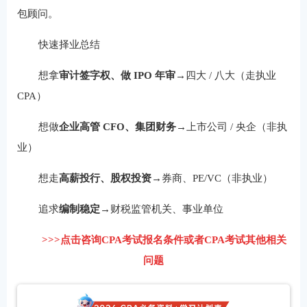
包顾问。
快速择业总结
想拿
审计签字权、做 IPO 年审
→四大 / 八大（走执业
CPA）
想做
企业高管 CFO、集团财务
→上市公司 / 央企（非执
业）
想走
高薪投行、股权投资
→券商、PE/VC（非执业）
追求
编制稳定
→财税监管机关、事业单位
>>>点击咨询CPA考试报名条件或者CPA考试其他相关
问题