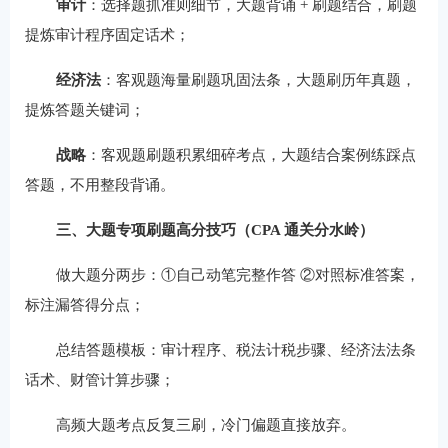
审计
：选择题抓准则细节，大题背诵 + 刷题结合，刷题
提炼审计程序固定话术；
经济法
：客观题海量刷题巩固法条，大题刷历年真题，
提炼答题关键词；
战略
：客观题刷题积累细碎考点，大题结合案例练踩点
答题，不用整段背诵。
三、大题专项刷题高分技巧（CPA 通关分水岭）
做大题分两步：①自己动笔完整作答 ②对照标准答案，
标注漏答得分点；
总结答题模板：审计程序、税法计税步骤、经济法法条
话术、财管计算步骤；
高频大题考点反复三刷，冷门偏题直接放弃。