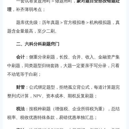
一套试卷复盘用时＞做题用时，
蒙对题目全部按错题处
理
，补齐薄弱考点；
题库优先级：历年真题＞官方模拟卷＞机构模拟题，真
题含金量最高，至少二刷。
二、六科分科刷题窍门
会计
：侧重分录刷题，长投、合并、收入、金融资产集
中刷题，同类题型归纳套路，大题一定要亲手写分录，只看
不动笔等于白刷；
财管
：公式绑定题型，拒绝孤立背公式，每道计算题完
整列式计算，NPV、资本成本、期权反复刷题；
税法
：按税种刷题（增值税、企业所得税为重），总结
税率、税收优惠特殊条款，易错优惠单独汇总；