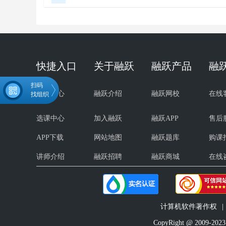
快捷入口
关于融跃
融跃产品
融
扫码
试听中心
融跃介绍
融跃网校
在线
找组织
选课中心
加入融跃
融跃APP
售后
APP下载
网站地图
融跃题库
购课
微信扫码关注公众号
领取FRM学习资料
讲师介绍
融跃招聘
融跃商城
在线
计算机软件著作权
|
CopyRight @ 20