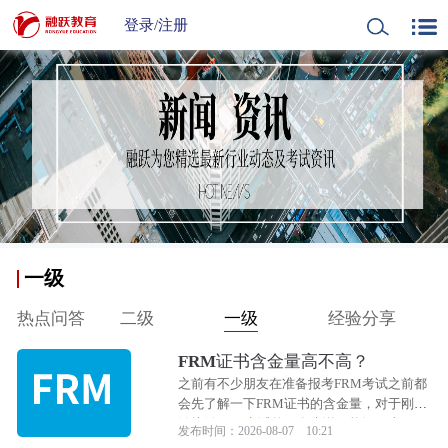
登录
/
注册
一级
热点问答
二级
一级
经验分享
FRM证书含金量高不高？
之前有不少朋友在准备报考FRM考试之前都
会先了解一下FRM证书的含金量，对于刚开
始接触FRM考试的朋友来说可能还不太了
发布时间：2026-08-07 10:21
解，那么下面小编就从不同方面来和大家说