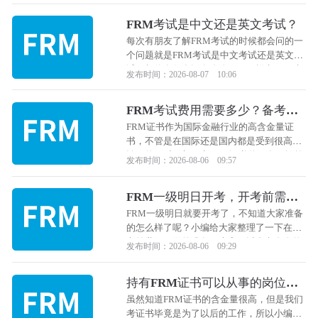
一下FRM证书的含金量。
FRM考试是中文还是英文考试？
每次有朋友了解FRM考试的时候都会问的一
个问题就是FRM考试是中文考试还是英文考
试，相信有很多还在犹豫要不要报考FRM考
发布时间：2026-08-07 10:06
试的朋友也会有这个想法，那么下面小编就
来和大家详细的说一说FRM考试的中文考试
FRM考试费用需要多少？备考
和英文考试。
FRM考试需要多长时间？
FRM证书作为国际金融行业的高含金量证
书，不管是在国际还是国内都是受到很高的
认可的，对于想要考FRM证书的朋友，提前
发布时间：2026-08-06 09:57
了解一下FRM考试费用和备考FRM考试需要
多长时间都是我们首要做的事情，小编给大
FRM一级明日开考，开考前需要
家把这些信息整理了一下， 下面跟着小编一
做哪些准备？
起来看看吧！
FRM一级明日就要开考了，不知道大家准备
的怎么样了呢？小编给大家整理了一下在开
考前我们要做的准备，大家可以参考自身的
发布时间：2026-08-06 09:29
情况来进行补充，下面跟着小编一起来看看
吧！
持有FRM证书可以从事的岗位有
哪些？
虽然知道FRM证书的含金量很高，但是我们
考证书毕竟是为了以后的工作，所以小编给