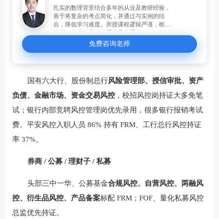
扎实的数理背景结合多年的从业及教研经验，
善于将复杂的考点简化，并通过与实例的结
合，降低学习难度。所授课程逻辑严谨，框架
清晰，专业性高，深受学员喜爱。
免费咨询老师
国有六大行、股份制总行
风险管理部、授信审批、资产
负债、金融市场、资金交易风控
，校招风控岗持证大多免笔
试；银行内部竞聘风控管理岗优先录用，很多银行报销考试
费。平安风控入职人员 86% 持有 FRM、工行总行风控持证
率 37%。
券商 / 公募 / 理财子 / 私募
头部三中一华、公募基金
合规风控、自营风控、两融风
控、衍生品风控、产品备案
标配 FRM；FOF、量化私募风控
总监优先持证。