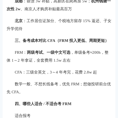
成都
：蓉漂 3w 补贴，高新区在岗再加 5w；
杭州钱塘一
次性 2w
、南京人才购房补贴最高百万
北京
：工作居住证加分、个税地方留存 15% 返还、子女
升学优待
三、备考成本对比 CFA（FRM 投入更低、周期更短）
FRM：
两级考试、一级中文可选
，单级备考≈200h，整
体 1～2 年拿证，全套费用 1.5w 左右
CFA：三级全英文，3～4 年考完，花费 2.8w 起
数学一般、不想长线备考，优先 FRM；想做投研前台优
先 CFA。
四、哪些人适合 / 不适合考 FRM
适合报考