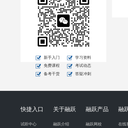
新手入门
学习资料
免费课程
考试动态
备考干货
答疑冲刺
快捷入口
关于融跃
融跃产品
融
试听中心
融跃介绍
融跃网校
在线