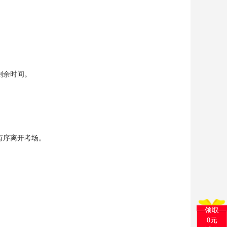
剩余时间。
生有序离开考场。
领取
0元
试学