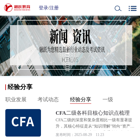
登录
/
注册
经验分享
职业发展
考试动态
经验分享
一级
CFA二级各科目核心知识点梳理
CFA二级的深度和复杂度相比一级有显著提
升，其核心特征是从“知识理解”转向“资产估
值（Valuation）与应用”。几乎所有科目都
发布时间：2025-08-29 11:23
围绕着如何对各种金融资产进行定价和深度