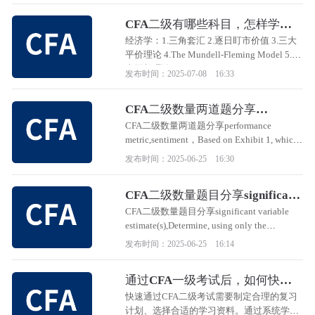
分析。
CFA二级有哪些科目，怎样学习
更高效？
经济学：1.三角套汇 2.逐日盯市价值 3.三大
平价理论 4.The Mundell-Fleming Model 5.三
大增长理论
发布时间：2025-07-08 16:33
CFA二级数量两道题分享
performance metric,sentiment
CFA二级数量两道题分享performance
metric,sentiment，Based on Exhibit 1, which
confusion matrix demonstrates the most
发布时间：2025-06-25 16:30
favorable value of the performance metric that
best addresses Azarov’s concern?
CFA二级数量题目分享significant
variable estimate(s)
CFA二级数量题目分享significant variable
estimate(s),Determine, using only the
statistically significant variable estimate(s) in
发布时间：2025-06-25 16:14
Logistic Regression 2 and the information
provided below,
通过CFA一级考试后，如何快速
通过二级考试？
快速通过CFA二级考试需要制定合理的复习
计划、选择合适的学习资料。通过系统学习