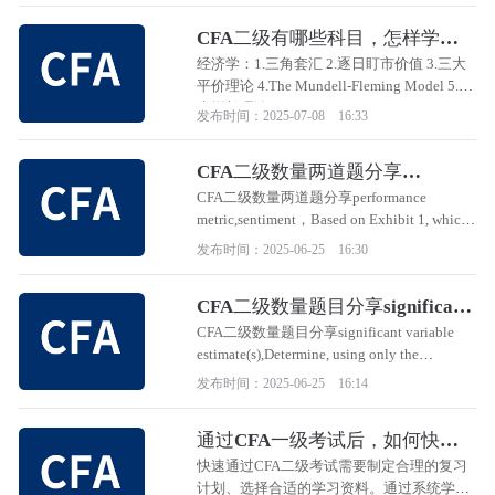
分析。
CFA二级有哪些科目，怎样学习
更高效？
经济学：1.三角套汇 2.逐日盯市价值 3.三大
平价理论 4.The Mundell-Fleming Model 5.三
大增长理论
发布时间：2025-07-08 16:33
CFA二级数量两道题分享
performance metric,sentiment
CFA二级数量两道题分享performance
metric,sentiment，Based on Exhibit 1, which
confusion matrix demonstrates the most
发布时间：2025-06-25 16:30
favorable value of the performance metric that
best addresses Azarov’s concern?
CFA二级数量题目分享significant
variable estimate(s)
CFA二级数量题目分享significant variable
estimate(s),Determine, using only the
statistically significant variable estimate(s) in
发布时间：2025-06-25 16:14
Logistic Regression 2 and the information
provided below,
通过CFA一级考试后，如何快速
通过二级考试？
快速通过CFA二级考试需要制定合理的复习
计划、选择合适的学习资料。通过系统学习