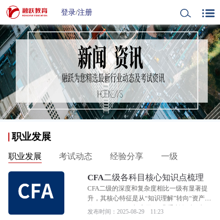
登录
/
注册
职业发展
职业发展
考试动态
经验分享
一级
CFA二级各科目核心知识点梳理
CFA二级的深度和复杂度相比一级有显著提
升，其核心特征是从“知识理解”转向“资产估
值（Valuation）与应用”。几乎所有科目都
发布时间：2025-08-29 11:23
围绕着如何对各种金融资产进行定价和深度