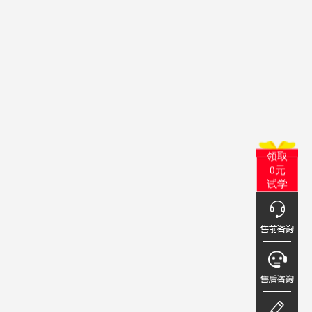
领取
0元
试学