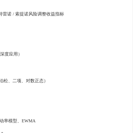
 特雷诺 / 索提诺风险调整收益指标
深度应用）
、泊松、二项、对数正态）
波动率模型、EWMA