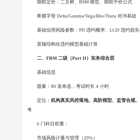
期权定价：二叉树、BSM 模型、期权平价公式
希腊字母 Delta/Gamma/Vega/Rho/Theta 对冲基础
基础信用风险参数：PD 违约概率、LGD 违约损失
莫顿结构化违约模型基础计算
二、FRM 二级（Part II）实务综合层
基础信息
题量：80 道单选，考试时长 4 小时
定位：
机构真实风控落地、高阶模型、监管合规、
考
6 门科目权重：
市场风险计量与管理（20%）