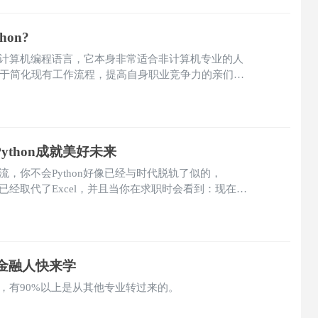
on?
业的计算机编程语言，它本身非常适合非计算机专业的人
于简化现有工作流程，提高自身职业竞争力的亲们儿
thon成就美好未来
潮流，你不会Python好像已经与时代脱轨了似的，
本已经取代了Excel，并且当你在求职时会看到：现在很
Excel”的后面，紧接着会写一句“有Python编程经
，金融人快来学
的人，有90%以上是从其他专业转过来的。