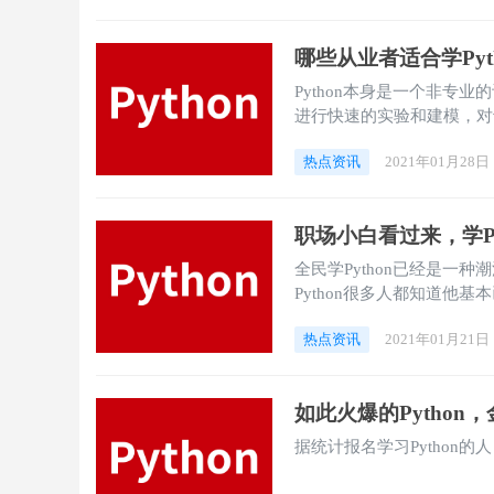
哪些从业者适合学Pyth
Python本身是一个非专
进行快速的实验和建模，对
是非常实用的。
热点资讯
2021年01月28日
职场小白看过来，学Py
全民学Python已经是一种
Python很多人都知道他基
多岗位在写招聘要求时，“精通
热点资讯
2021年01月21日
验优先”。
如此火爆的Python
据统计报名学习Python